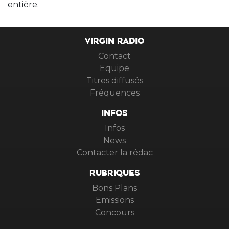
entière.
VIRGIN RADIO
Contact
Equipe
Titres diffusés
Fréquences
INFOS
Infos
News
Contacter la rédac
RUBRIQUES
Bons Plans
Emissions
Concours