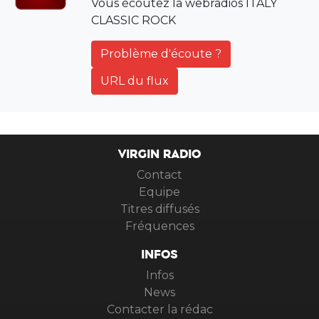
Vous écoutez la webradios ITALY
CLASSIC ROCK
Problème d'écoute ?
URL du flux
VIRGIN RADIO
Contact
Equipe
Titres diffusés
Fréquences
INFOS
Infos
News
Contacter la rédac