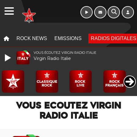
Week-end de 06h
WEBRADIO
à 12h
MENU
MENU
ROCK NEWS
EMISSIONS
RADIOS DIGITALES
VOUS ÉCOUTEZ VIRGIN RADIO ITALIE
Virgin Radio Italie
VOUS ECOUTEZ VIRGIN
RADIO ITALIE