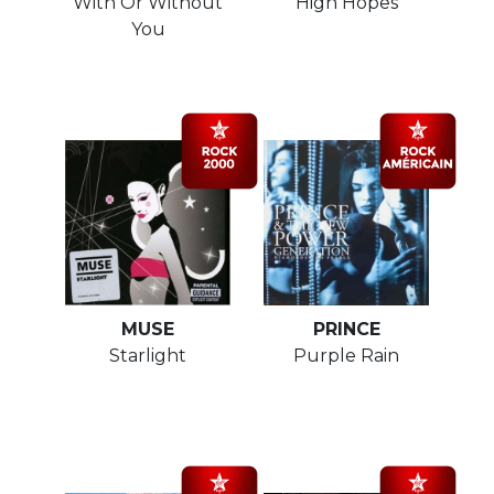
With Or Without
High Hopes
You
MUSE
PRINCE
Starlight
Purple Rain