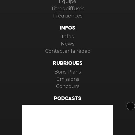
Equipe
Titres diffusés
Fréquences
INFOS
Infos
News
Contacter la rédac
RUBRIQUES
Bons Plans
Emissions
Concours
PODCASTS
Podcasts
Webradios
APPS