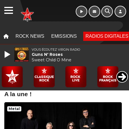
WEBRADIO
MENU
MENU
ROCK NEWS
EMISSIONS
RADIOS DIGITALES
VOUS ÉCOUTEZ VIRGIN RADIO
Guns N' Roses
Sweet Child O Mine
A la une !
Metal