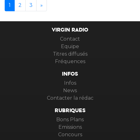
(current)
1
2
3
»
VIRGIN RADIO
Contact
Equipe
Titres diffusés
Fréquences
INFOS
Infos
News
Contacter la rédac
RUBRIQUES
Bons Plans
Emissions
Concours