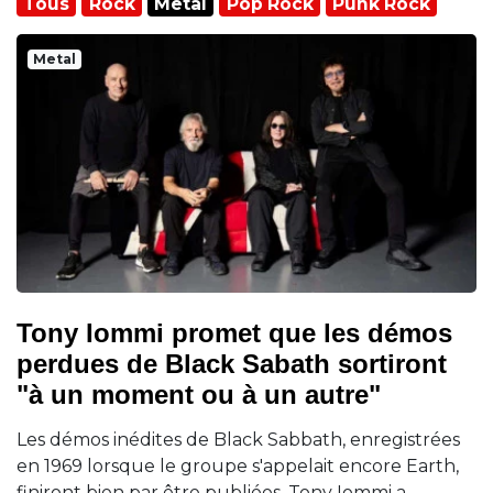
Tous
Rock
Metal
Pop Rock
Punk Rock
Metal
Tony Iommi promet que les démos
perdues de Black Sabath sortiront
"à un moment ou à un autre"
Les démos inédites de Black Sabbath, enregistrées
en 1969 lorsque le groupe s'appelait encore Earth,
finiront bien par être publiées. Tony Iommi a