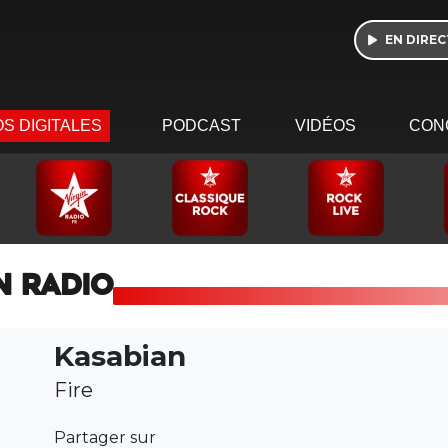
EN DIREC
S DIGITALES
PODCAST
VIDÉOS
CON
N RADIO
Kasabian
Fire
Partager sur