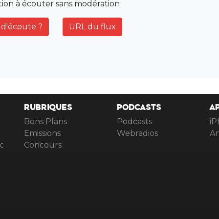
tion à écouter sans modération
d'écoute ?
URL du flux
RUBRIQUES
PODCASTS
A
Bons Plans
Podcasts
iP
Emissions
Webradios
An
c
Concours