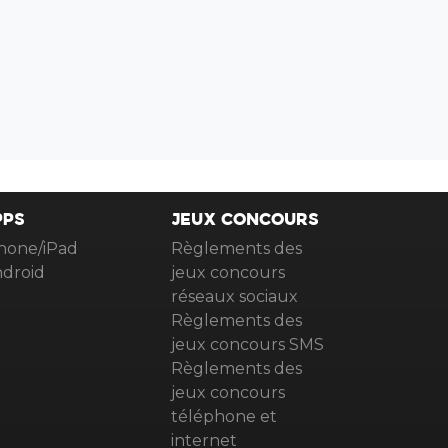
PPS
JEUX CONCOURS
hone/iPad
Règlements des
droid
jeux concours
réseaux sociaux
Règlements des
jeux concours SMS
Règlements des
jeux concours
téléphone et
internet