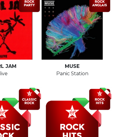
RL JAM
MUSE
live
Panic Station