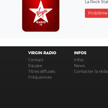
La Rock Sta
Problème 
VIRGIN RADIO
INFOS
Contact
Infos
Equipe
News
Titres diffusés
Contacter la réda
Fréquences