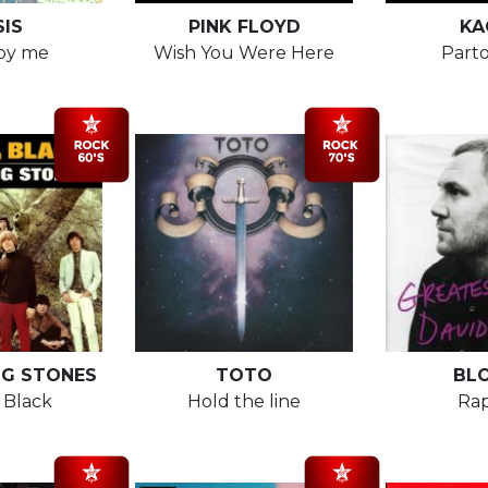
IS
PINK FLOYD
KA
by me
Wish You Were Here
Parto
NG STONES
TOTO
BL
t Black
Hold the line
Ra