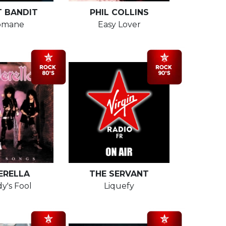
T BANDIT
PHIL COLLINS
omane
Easy Lover
ERELLA
THE SERVANT
y's Fool
Liquefy