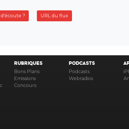
d'écoute ?
URL du flux
RUBRIQUES
PODCASTS
A
Bons Plans
Podcasts
iP
Emissions
Webradios
An
c
Concours