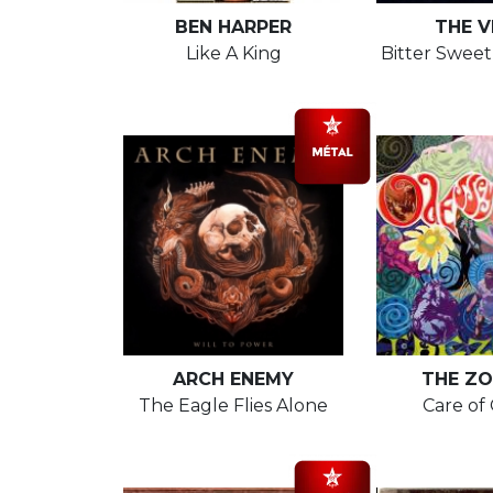
BEN HARPER
THE V
Like A King
Bitter Swee
ARCH ENEMY
THE ZO
The Eagle Flies Alone
Care of 