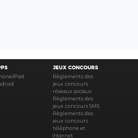
PPS
JEUX CONCOURS
hone/iPad
Règlements des
droid
jeux concours
réseaux sociaux
Règlements des
jeux concours SMS
Règlements des
jeux concours
téléphone et
internet