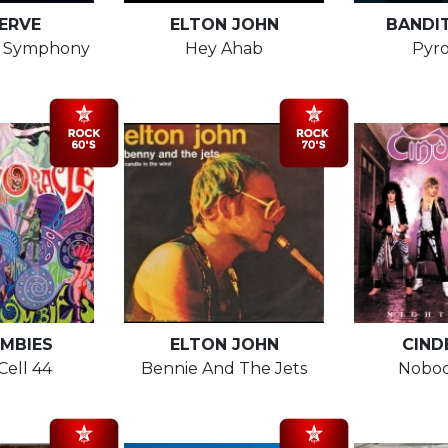
ERVE
ELTON JOHN
BANDI
t Symphony
Hey Ahab
Pyr
MBIES
ELTON JOHN
CIND
Cell 44
Bennie And The Jets
Nobod