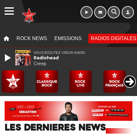
Week-end de 16h
WEBRADIO
à 20h
MENU
MENU
ROCK NEWS
EMISSIONS
RADIOS DIGITALES
VOUS ÉCOUTEZ VIRGIN RADIO
Radiohead
Creep
LES DERNIERES NEWS