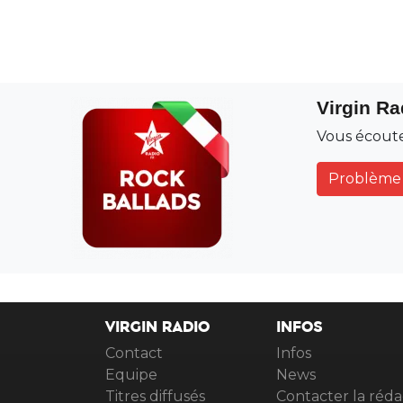
Virgin R
Vous écout
Problème 
VIRGIN RADIO
INFOS
Contact
Infos
Equipe
News
Titres diffusés
Contacter la réda