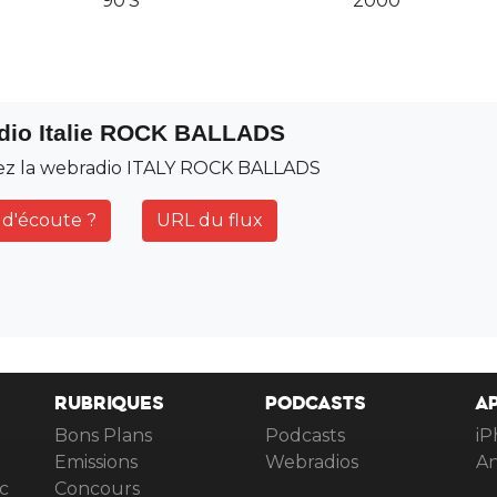
90'S
2000
adio Italie ROCK BALLADS
ez la webradio ITALY ROCK BALLADS
d'écoute ?
URL du flux
RUBRIQUES
PODCASTS
A
Bons Plans
Podcasts
iP
Emissions
Webradios
An
c
Concours