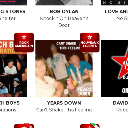
NG STONES
BOB DYLAN
LOVE AN
helter
Knockin'On Heaven's
No B
Door
CH BOYS
YEARS DOWN
DAVI
rations
Can't Shake This Feeling
Rebe