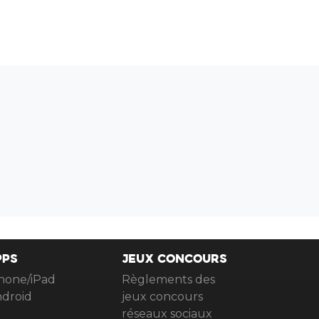
PPS
JEUX CONCOURS
hone/iPad
Règlements des
droid
jeux concours
réseaux sociaux