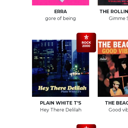
ERRA
THE ROLLI
gore of being
Gimme S
PLAIN WHITE T'S
THE BEA
Hey There Delilah
Good vib