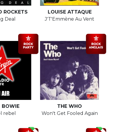
D ROCKETS
LOUISE ATTAQUE
ig Deal
J'T'Emmène Au Vent
D BOWIE
THE WHO
l rebel
Won't Get Fooled Again