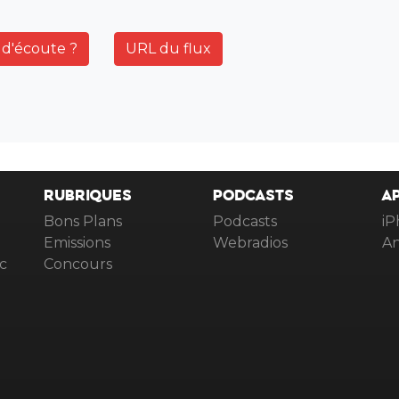
d'écoute ?
URL du flux
RUBRIQUES
PODCASTS
A
Bons Plans
Podcasts
iP
Emissions
Webradios
An
c
Concours