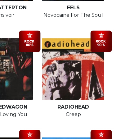
HATTERTON
EELS
ns voir
Novocaine For The Soul
EEDWAGON
RADIOHEAD
Loving You
Creep