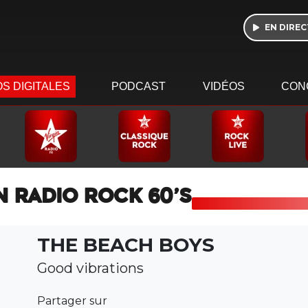
EN DIREC
S DIGITALES
PODCAST
VIDÉOS
CON
N RADIO ROCK 60’S
THE BEACH BOYS
Good vibrations
Partager sur