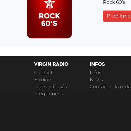
Rock 60’s
Problème 
VIRGIN RADIO
INFOS
Contact
Infos
Equipe
News
Titres diffusés
Contacter la réda
Fréquences