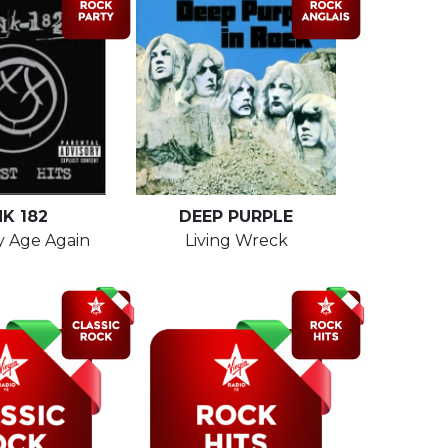
NK 182
DEEP PURPLE
y Age Again
Living Wreck