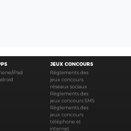
PPS
JEUX CONCOURS
hone/iPad
Règlements des
droid
jeux concours
réseaux sociaux
Règlements des
jeux concours SMS
Règlements des
jeux concours
téléphone et
internet