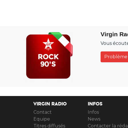
Virgin Ra
Vous écoute
Problème 
VIRGIN RADIO
INFOS
Contact
Infos
Equipe
News
Titres diffusés
Contacter la réda