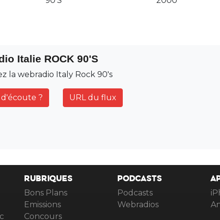
90'S
2000
dio Italie ROCK 90'S
z la webradio Italy Rock 90's
d'écoute ?
URL du flux
RUBRIQUES
PODCASTS
A
Bons Plans
Podcasts
iP
Emissions
Webradios
An
c
Concours