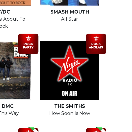
C/DC
SMASH MOUTH
e About To
All Star
ock
N DMC
THE SMITHS
This Way
How Soon Is Now