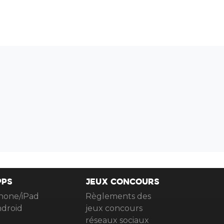
PPS
JEUX CONCOURS
hone/iPad
Règlements des
droid
jeux concours
réseaux sociaux