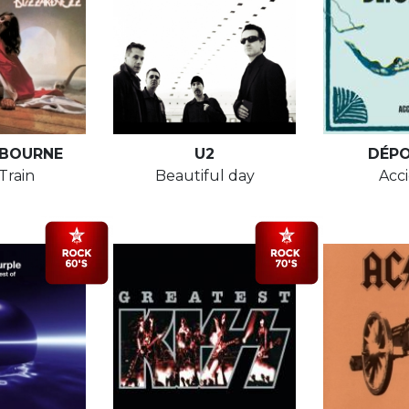
BOURNE
U2
DÉP
Train
Beautiful day
Acc