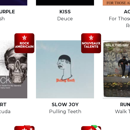
URPLE
KISS
A
sh
Deuce
For Thos
R
RT
SLOW JOY
RU
cuda
Pulling Teeth
Walk 