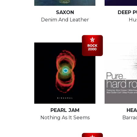
SAXON
DEEP P
Denim And Leather
Hu
PEARL JAM
HEA
Nothing As It Seems
Barra