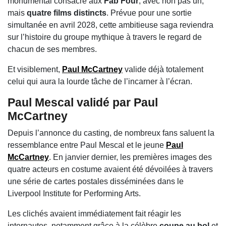
monumental consacré aux
Fab Four
, avec non pas un,
mais
quatre films distincts
. Prévue pour une sortie
simultanée en avril 2028, cette ambitieuse saga reviendra
sur l’histoire du groupe mythique à travers le regard de
chacun de ses membres.
Et visiblement,
Paul McCartney
valide déjà totalement
celui qui aura la lourde tâche de l’incarner à l’écran.
Paul Mescal validé par Paul
McCartney
Depuis l’annonce du casting, de nombreux fans saluent la
ressemblance entre
Paul Mescal
et le jeune
Paul
McCartney
. En janvier dernier, les premières images des
quatre acteurs en costume avaient été dévoilées à travers
une série de cartes postales disséminées dans le
Liverpool Institute for Performing Arts.
Les clichés avaient immédiatement fait réagir les
internautes, notamment grâce à la célèbre
coupe au bol
et