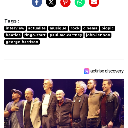
Tags :
interview
actualite
musique
rock
cinema
biopic
beatles
ringo-starr
paul-mc-cartney
john-lennon
george-harrison