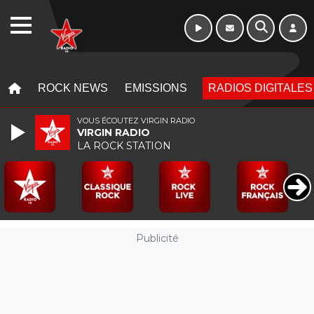
Week-end de 06h
WEBRADIO
à 12h
MENU
MENU
ROCK NEWS
EMISSIONS
RADIOS DIGITALES
VOUS ÉCOUTEZ VIRGIN RADIO
VIRGIN RADIO
LA ROCK STATION
Publicité