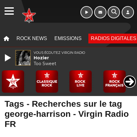
Week-end de 06h
WEBRADIO
à 12h
MENU
MENU
ROCK NEWS
EMISSIONS
RADIOS DIGITALES
VOUS ÉCOUTEZ VIRGIN RADIO
Hozier
Too Sweet
Tags - Recherches sur le tag
george-harrison - Virgin Radio
FR