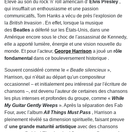
Élevé au son du rock 'n' roll américain d'
Elvis Presley
,
qui insufflait un enthousiasme et une passion
communicatifs, Tom Hanks a vécu de près l'explosion de
la
British Invasion
. En effet, lorsque la musique
des
Beatles
a déferlé sur les États-Unis, dans une
Amérique encore sous le choc de l'assassinat de Kennedy,
elle a apporté lumière, énergie et une vision nouvelle du
monde. Et pour l'acteur,
George Harrison
a joué un
rôle
fondamental
dans ce bouleversement historique .
Souvent considéré comme le
« Beatle silencieux
»,
Harrison, qui n'était au départ qu'un compositeur
occasionnel – et initialement peu intéressé par l'écriture de
chansons –, est devenu l'auteur de certaines des chansons
les plus intenses et profondes du groupe, comme «
While
My Guitar Gently Weeps
». Après la séparation des Fab
Four, avec l'album
All Things Must Pass
, Harrison a
pleinement révélé sa dimension spirituelle, faisant preuve
d'
une grande maturité artistique
avec des chansons