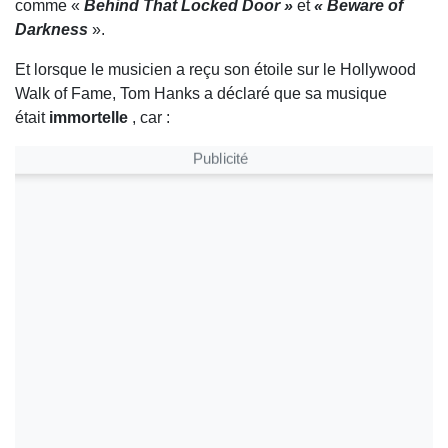
comme «
Behind That Locked Door »
et
« Beware of
Darkness
».
Et lorsque le musicien a reçu son étoile sur le Hollywood
Walk of Fame, Tom Hanks a déclaré que sa musique
était
immortelle
, car :
Publicité