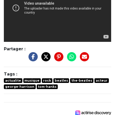
Partager :
Tags :
actualite
musique
rock
beatles
the-beatles
acteur
george-harrison
tom-hanks