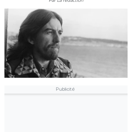
Par
La rédaction
Publicité