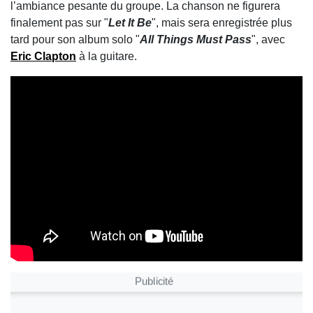
l’ambiance pesante du groupe. La chanson ne figurera
finalement pas sur "
Let It Be
", mais sera enregistrée plus
tard pour son album solo "
All Things Must Pass
", avec
Eric Clapton
à la guitare.
Publicité