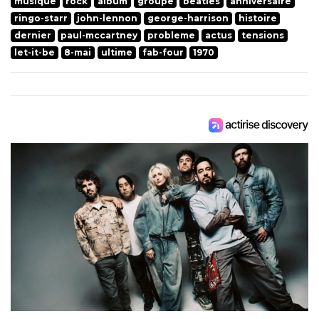
musique
rock
album
groupe
beatles
anniversaire
ringo-starr
john-lennon
george-harrison
histoire
dernier
paul-mccartney
probleme
actus
tensions
let-it-be
8-mai
ultime
fab-four
1970