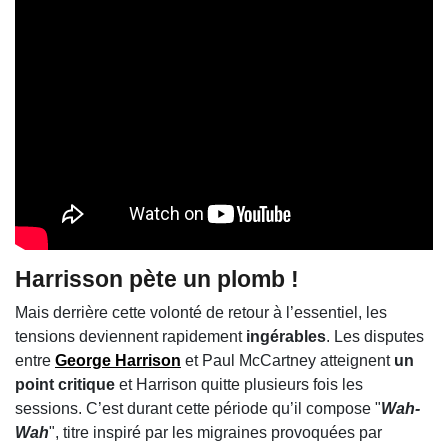
Harrisson pète un plomb !
Mais derrière cette volonté de retour à l’essentiel, les
tensions deviennent rapidement
ingérables
. Les disputes
entre
George Harrison
et Paul McCartney atteignent
un
point critique
et Harrison quitte plusieurs fois les
sessions. C’est durant cette période qu’il compose "
Wah-
Wah
", titre inspiré par les migraines provoquées par