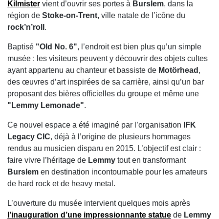
Kilmister
vient d’ouvrir ses portes à
Burslem
, dans la
région de
Stoke-on-Trent
, ville natale de l’icône du
rock’n’roll
.
Baptisé
"Old No. 6"
, l’endroit est bien plus qu’un simple
musée : les visiteurs peuvent y découvrir des objets cultes
ayant appartenu au chanteur et bassiste de
Motörhead
,
des œuvres d’art inspirées de sa carrière, ainsi qu’un bar
proposant des bières officielles du groupe et même une
"Lemmy Lemonade"
.
Ce nouvel espace a été imaginé par l’organisation
IFK
Legacy CIC
, déjà à l’origine de plusieurs hommages
rendus au musicien disparu en 2015. L’objectif est clair :
faire vivre l’héritage de
Lemmy
tout en transformant
Burslem
en destination incontournable pour les amateurs
de hard rock et de heavy metal.
L’ouverture du musée intervient quelques mois après
l’inauguration d’une impressionnante statue
de
Lemmy