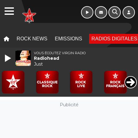
WEBRADIO
MENU
MENU
ROCK NEWS
EMISSIONS
RADIOS DIGITALES
VOUS ÉCOUTEZ VIRGIN RADIO
Radiohead
Just
Publicité