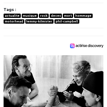
Tags :
actualite
musique
rock
deces
mort
hommage
motorhead
lemmy-kilmister
phil-campbell