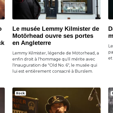
o
Le musée Lemmy Kilmister de
D
Motörhead ouvre ses portes
m
ck
en Angleterre
Le
pa
Lemmy Kilmister, légende de Mötorhead, a
et
enfin droit à l'hommage qu'il mérite avec
l'inauguration de "Old No. 6", le musée qui
lui est entièrement consacré à Burslem.
Rock