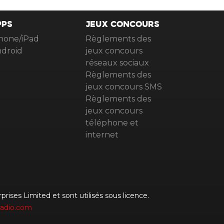
PPS
JEUX CONCOURS
hone/iPad
Règlements des
droid
jeux concours
réseaux sociaux
Règlements des
jeux concours SMS
Règlements des
jeux concours
téléphone et
internet
rises Limited et sont utilisés sous licence.
radio.com