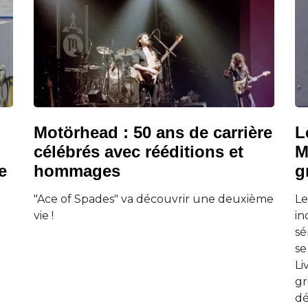
Motörhead : 50 ans de carrière
L
célébrés avec rééditions et
M
e
hommages
g
"Ace of Spades" va découvrir une deuxième
Le
vie !
in
sé
se
Li
gr
dé