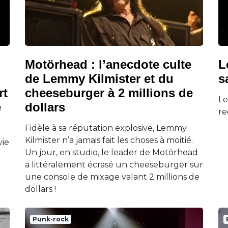
Motörhead : l’anecdote culte
L
de Lemmy Kilmister et du
s
rt
cheeseburger à 2 millions de
Le
e
dollars
re
Fidèle à sa réputation explosive, Lemmy
Kilmister n’a jamais fait les choses à moitié.
vie
Un jour, en studio, le leader de Motörhead
a littéralement écrasé un cheeseburger sur
une console de mixage valant 2 millions de
dollars !
Punk-rock