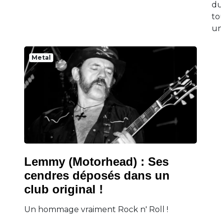
du
to
un
Metal
Lemmy (Motorhead) : Ses
cendres déposés dans un
club original !
Un hommage vraiment Rock n' Roll !