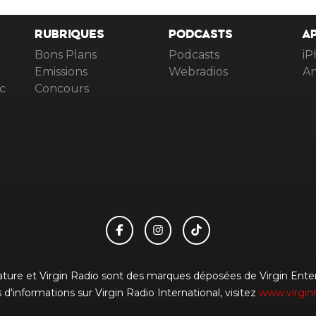
RUBRIQUES
PODCASTS
A
Bons Plans
Podcasts
iP
Emissions
Webradios
An
c
Concours
gnature et Virgin Radio sont des marques déposées de Virgin Enterp
 d'informations sur Virgin Radio International, visitez
www.virgin