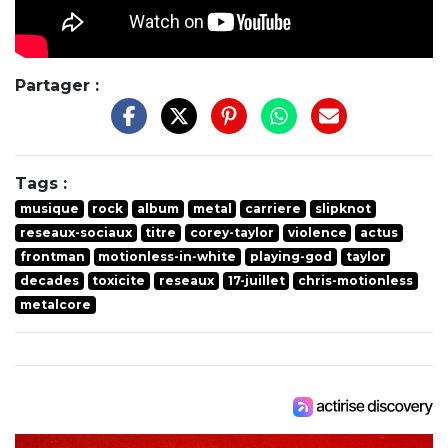
Partager :
Tags :
musique
rock
album
metal
carriere
slipknot
reseaux-sociaux
titre
corey-taylor
violence
actus
frontman
motionless-in-white
playing-god
taylor
decades
toxicite
reseaux
17-juillet
chris-motionless
metalcore