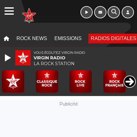
Week-end de 06h
WEBRADIO
à 12h
MENU
MENU
ROCK NEWS
EMISSIONS
RADIOS DIGITALES
VOUS ÉCOUTEZ VIRGIN RADIO
VIRGIN RADIO
LA ROCK STATION
Publicité