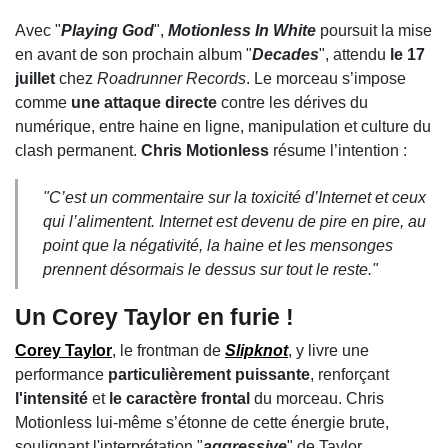
Avec "
Playing God
",
Motionless In White
poursuit la mise
en avant de son prochain album "
Decades
", attendu
le 17
juillet
chez
Roadrunner Records
. Le morceau s’impose
comme
une attaque directe
contre les dérives du
numérique, entre haine en ligne, manipulation et culture du
clash permanent.
Chris Motionless
résume l’intention :
"C’est un commentaire sur la toxicité d’Internet et ceux
qui l’alimentent. Internet est devenu de pire en pire, au
point que la négativité, la haine et les mensonges
prennent désormais le dessus sur tout le reste."
Un Corey Taylor en furie !
Corey Taylor
, le frontman de
Slipknot
, y livre une
performance
particulièrement puissante
, renforçant
l'intensité
et
le caractère frontal
du morceau. Chris
Motionless lui-même s’étonne de cette énergie brute,
soulignant l'interprétation "
aggressive
" de Taylor.