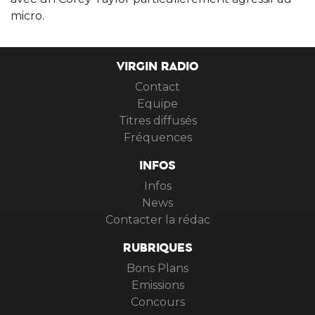
micro.
VIRGIN RADIO
Contact
Equipe
Titres diffusés
Fréquences
INFOS
Infos
News
Contacter la rédac
RUBRIQUES
Bons Plans
Emissions
Concours