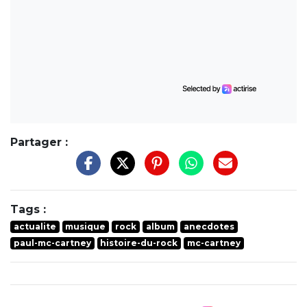
Partager :
Tags :
actualite
musique
rock
album
anecdotes
paul-mc-cartney
histoire-du-rock
mc-cartney