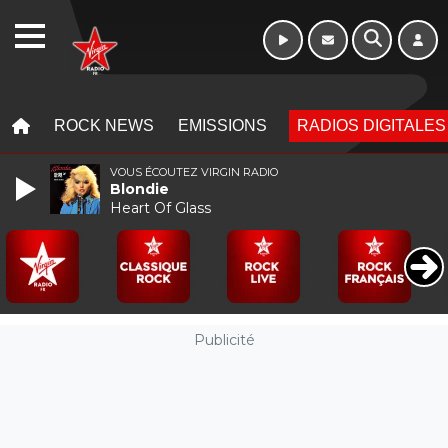
Week-end de 16h
WEBRADIO
à 20h
MENU
MENU
ROCK NEWS
EMISSIONS
RADIOS DIGITALES
VOUS ÉCOUTEZ VIRGIN RADIO
Blondie
Heart Of Glass
Publicité