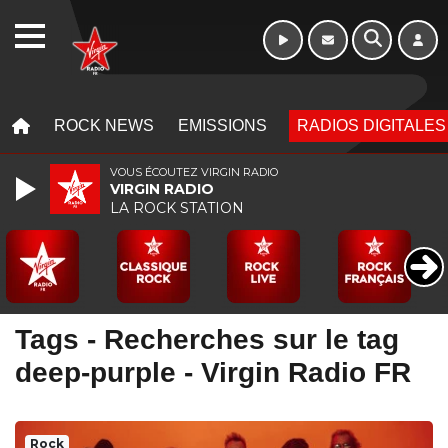
Week-end de 16h
WEBRADIO
à 20h
MENU
MENU
ROCK NEWS
EMISSIONS
RADIOS DIGITALES
VOUS ÉCOUTEZ VIRGIN RADIO
VIRGIN RADIO
LA ROCK STATION
Tags - Recherches sur le tag
deep-purple - Virgin Radio FR
Rock