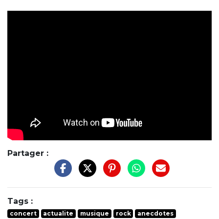
Partager :
Tags :
concert
actualite
musique
rock
anecdotes