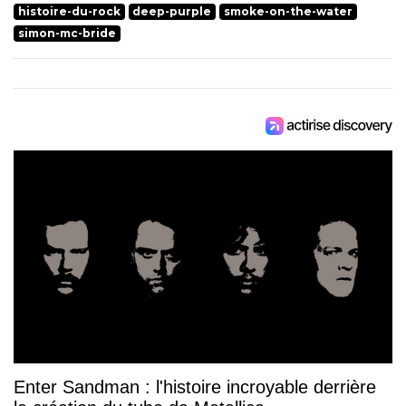
histoire-du-rock
deep-purple
smoke-on-the-water
simon-mc-bride
Enter Sandman : l'histoire incroyable derrière