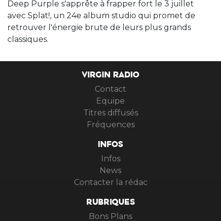
Deep Purple s'apprête à frapper fort le 3 juillet
avec Splat!, un 24e album studio qui promet de
retrouver l'énergie brute de leurs plus grands
classiques.
VIRGIN RADIO
Contact
Equipe
Titres diffusés
Fréquences
INFOS
Infos
News
Contacter la rédac
RUBRIQUES
Bons Plans