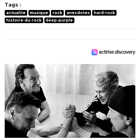
Tags :
actualite
musique
rock
anecdotes
hard-rock
histoire-du-rock
deep-purple