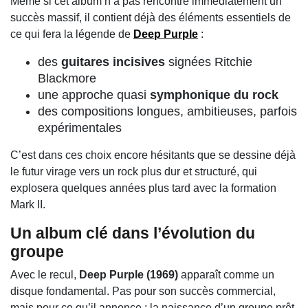
Même si cet album n’a pas rencontré immédiatement un
succès massif, il contient déjà des éléments essentiels de
ce qui fera la légende de
Deep Purple
:
des
guitares incisives
signées Ritchie
Blackmore
une approche quasi
symphonique du rock
des compositions longues, ambitieuses, parfois
expérimentales
C’est dans ces choix encore hésitants que se dessine déjà
le futur virage vers un rock plus dur et structuré, qui
explosera quelques années plus tard avec la formation
Mark II.
Un album clé dans l’évolution du
groupe
Avec le recul,
Deep Purple (1969)
apparaît comme un
disque fondamental. Pas pour son succès commercial,
mais pour ce qu’il annonce : la naissance d’un groupe prêt