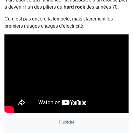
à devenir l’un des piliers du
hard rock
des années 70.
Ce n’est pas encore la tempête, mais clairement les
premiers nuages chargés d’électricité.
Publicité