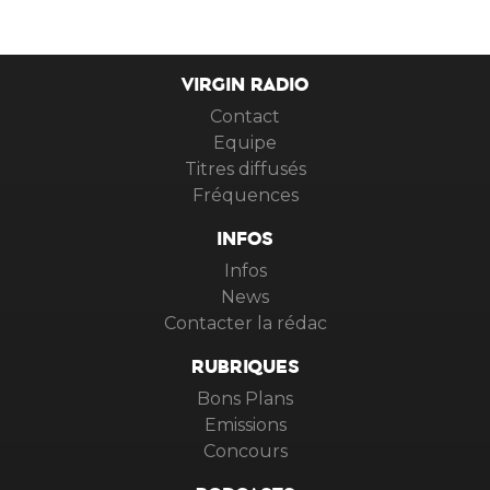
VIRGIN RADIO
Contact
Equipe
Titres diffusés
Fréquences
INFOS
Infos
News
Contacter la rédac
RUBRIQUES
Bons Plans
Emissions
Concours