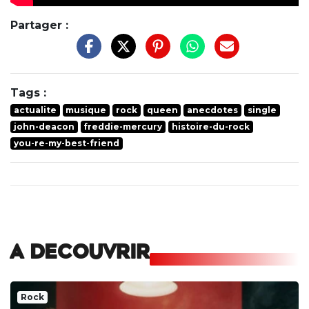
Partager :
Tags :
actualite
musique
rock
queen
anecdotes
single
john-deacon
freddie-mercury
histoire-du-rock
you-re-my-best-friend
A DECOUVRIR
Rock