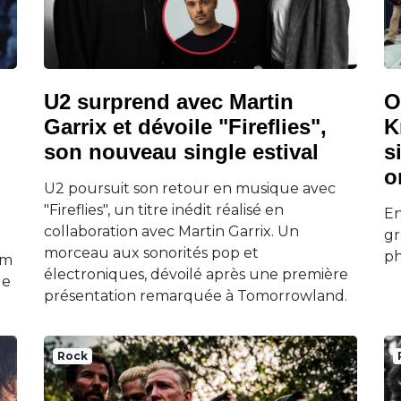
U2 surprend avec Martin
O
Garrix et dévoile "Fireflies",
K
son nouveau single estival
s
o
U2 poursuit son retour en musique avec
"Fireflies", un titre inédit réalisé en
En
collaboration avec Martin Garrix. Un
gr
morceau aux sonorités pop et
p
um
électroniques, dévoilé après une première
le
présentation remarquée à Tomorrowland.
Rock