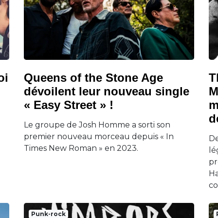
oi
Queens of the Stone Age
T
dévoilent leur nouveau single
M
« Easy Street » !
m
d
Le groupe de Josh Homme a sorti son
premier nouveau morceau depuis « In
De
Times New Roman » en 2023.
lé
pr
Ha
co
Punk-rock