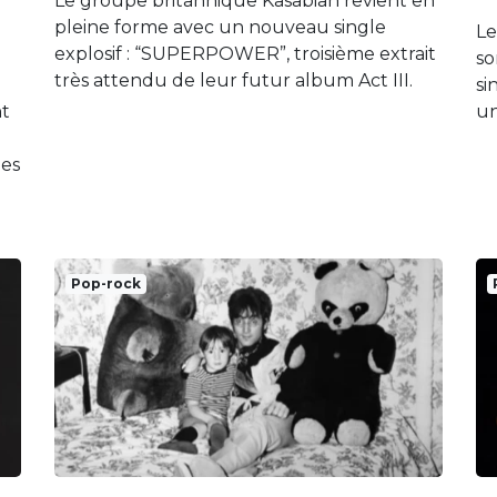
Le groupe britannique Kasabian revient en
pleine forme avec un nouveau single
Le
explosif : “SUPERPOWER”, troisième extrait
so
très attendu de leur futur album Act III.
si
nt
un
les
Pop-rock