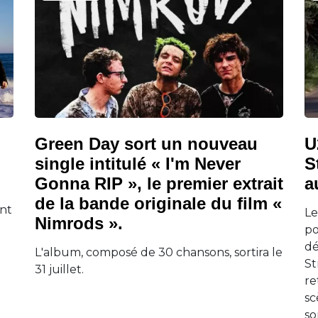
Green Day sort un nouveau
U
single intitulé « I'm Never
S
Gonna RIP », le premier extrait
a
de la bande originale du film «
ont
Le
Nimrods ».
po
dé
L'album, composé de 30 chansons, sortira le
St
31 juillet.
re
sc
so