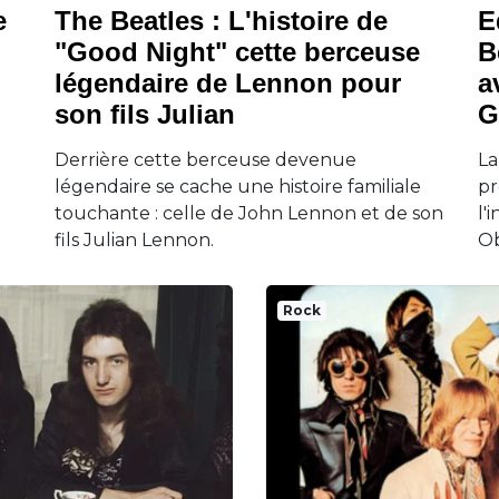
e
The Beatles : L'histoire de
E
"Good Night" cette berceuse
B
légendaire de Lennon pour
a
son fils Julian
G
Derrière cette berceuse devenue
La
légendaire se cache une histoire familiale
pr
touchante : celle de John Lennon et de son
l'
fils Julian Lennon.
O
Rock