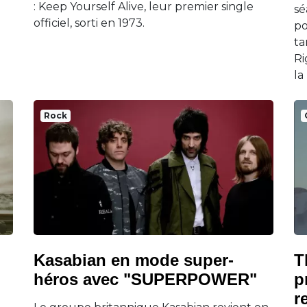
: Keep Yourself Alive, leur premier single
sé
officiel, sorti en 1973.
po
ta
Ri
la
Rock
Kasabian en mode super-
T
héros avec "SUPERPOWER"
p
r