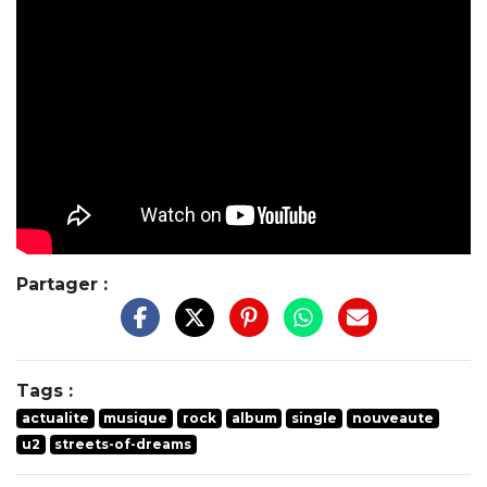
Partager :
Tags :
actualite
musique
rock
album
single
nouveaute
u2
streets-of-dreams