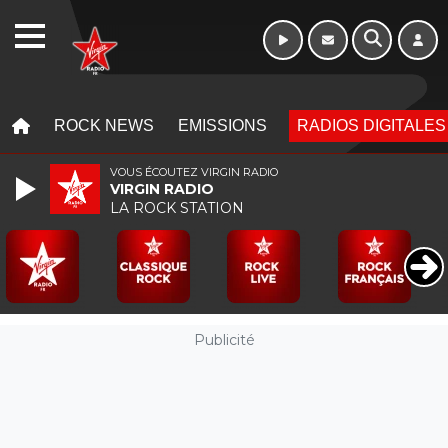
Week-end de 16h
WEBRADIO
à 20h
MENU
MENU
ROCK NEWS
EMISSIONS
RADIOS DIGITALES
VOUS ÉCOUTEZ VIRGIN RADIO
VIRGIN RADIO
LA ROCK STATION
Publicité