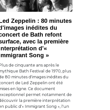
Led Zeppelin : 80 minutes
d'images inédites du
concert de Bath refont
surface, avec la première
interprétation d'«
Immigrant Song »
Plus de cinquante ans après le
mythique Bath Festival de 1970, plus
de 80 minutes d'images inédites du
concert de Led Zeppelin ont été
mises en ligne. Ce document
exceptionnel permet notamment de
découvrir la première interprétation
en public d'« Immigrant Song », l'un