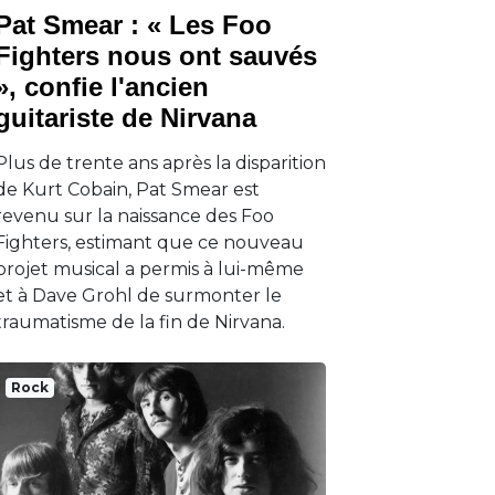
Pat Smear : « Les Foo
Fighters nous ont sauvés
», confie l'ancien
guitariste de Nirvana
Plus de trente ans après la disparition
de Kurt Cobain, Pat Smear est
revenu sur la naissance des Foo
Fighters, estimant que ce nouveau
projet musical a permis à lui-même
et à Dave Grohl de surmonter le
traumatisme de la fin de Nirvana.
Rock