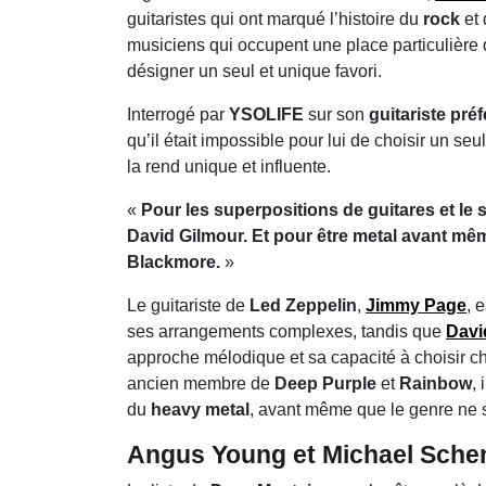
guitaristes qui ont marqué l’histoire du
rock
et
musiciens qui occupent une place particulière 
désigner un seul et unique favori.
Interrogé par
YSOLIFE
sur son
guitariste pré
qu’il était impossible pour lui de choisir un s
la rend unique et influente.
«
Pour les superpositions de guitares et le 
David Gilmour. Et pour être metal avant même
Blackmore.
»
Le guitariste de
Led Zeppelin
,
Jimmy Page
, 
ses arrangements complexes, tandis que
Davi
approche mélodique et sa capacité à choisir c
ancien membre de
Deep Purple
et
Rainbow
,
du
heavy metal
, avant même que le genre ne so
Angus Young et Michael Schen