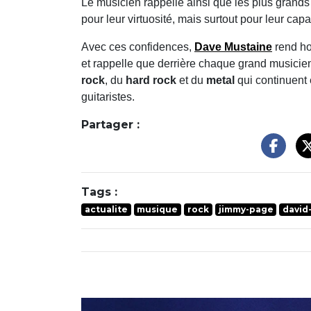
Le musicien rappelle ainsi que les plus grands
pour leur virtuosité, mais surtout pour leur ca
Avec ces confidences,
Dave Mustaine
rend ho
et rappelle que derrière chaque grand musicie
rock
, du
hard rock
et du
metal
qui continuent 
guitaristes.
Partager :
Tags :
actualite
musique
rock
jimmy-page
david