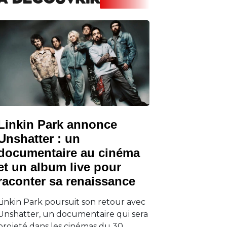
A DECOUVRIR
Linkin Park annonce
Unshatter : un
documentaire au cinéma
et un album live pour
raconter sa renaissance
Linkin Park poursuit son retour avec
Unshatter, un documentaire qui sera
projeté dans les cinémas du 30