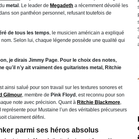
 du
metal
. Le leader de
Megadeth
a récemment dévoilé les
dans son panthéon personnel, refusant toutefois de
féré de tous les temps
, le musicien américain a expliqué
eul nom. Selon lui, chaque légende possède une qualité qui
son, je dirais Jimmy Page. Pour le choix des notes,
 qu’il n’y ait vraiment des guitaristes metal, Ritchie
est ainsi salué pour son travail sur les textures sonores et
d Gilmour
, membre de
Pink Floyd
, est reconnu pour son
haque note avec précision. Quant à
Ritchie Blackmore
,
 il représente pour Mustaine l’un des véritables précurseurs
it clairement défini.
ker parmi ses héros absolus