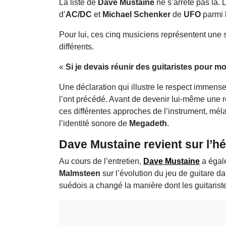
La liste de
Dave Mustaine
ne s’arrête pas là.
d’
AC/DC
et
Michael Schenker
de
UFO
parmi 
Pour lui, ces cinq musiciens représentent une sé
différents.
«
Si je devais réunir des guitaristes pour m
Une déclaration qui illustre le respect immens
l’ont précédé. Avant de devenir lui-même une
ces différentes approches de l’instrument, mél
l’identité sonore de
Megadeth
.
Dave Mustaine revient sur l’h
Au cours de l’entretien,
Dave Mustaine
a égal
Malmsteen
sur l’évolution du jeu de guitare d
suédois a changé la manière dont les guitariste