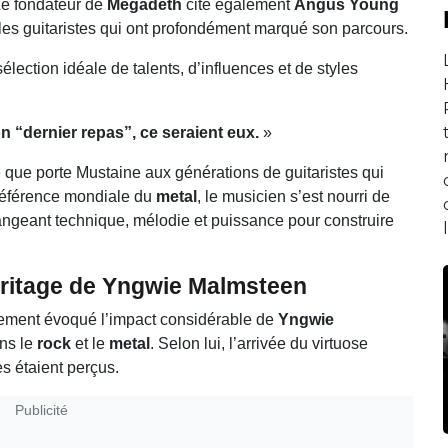
 Le fondateur de
Megadeth
cite également
Angus Young
les guitaristes qui ont profondément marqué son parcours.
lection idéale de talents, d’influences et de styles
on “dernier repas”, ce seraient eux.
»
e que porte Mustaine aux générations de guitaristes qui
 référence mondiale du
metal
, le musicien s’est nourri de
angeant technique, mélodie et puissance pour construire
éritage de Yngwie Malmsteen
ement évoqué l’impact considérable de
Yngwie
ans le
rock
et le
metal
. Selon lui, l’arrivée du virtuose
s étaient perçus.
Publicité