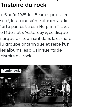
l'histoire du rock
Le 6 août 1965, les Beatles publiaient
Help!, leur cinquième album studio.
Porté par les titres « Help! », « Ticket
to Ride » et « Yesterday », ce disque
marque un tournant dans la carrière
du groupe britannique et reste l'un
des albums les plus influents de
l'histoire du rock.
Punk-rock