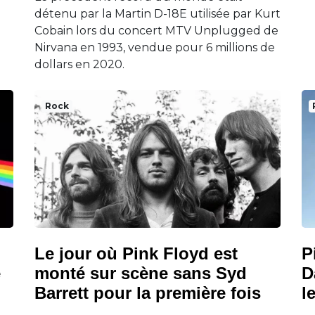
détenu par la Martin D-18E utilisée par Kurt
Cobain lors du concert MTV Unplugged de
Nirvana en 1993, vendue pour 6 millions de
dollars en 2020.
Rock
Le jour où Pink Floyd est
P
e
monté sur scène sans Syd
D
Barrett pour la première fois
l