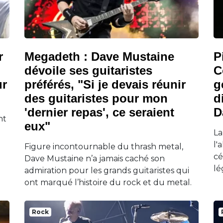
r
Megadeth : Dave Mustaine
P
dévoile ses guitaristes
C
ur
préférés, "Si je devais réunir
g
des guitaristes pour mon
d
'dernier repas', ce seraient
D
nt
eux"
La
l'
Figure incontournable du thrash metal,
cé
Dave Mustaine n’a jamais caché son
lé
admiration pour les grands guitaristes qui
ont marqué l’histoire du rock et du metal.
Rock