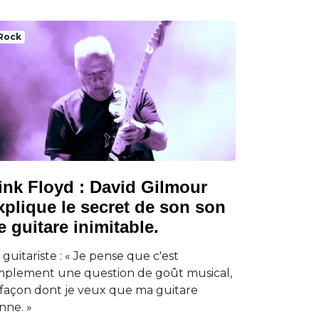
Rock
ink Floyd : David Gilmour
xplique le secret de son son
e guitare inimitable.
 guitariste : « Je pense que c'est
mplement une question de goût musical,
 façon dont je veux que ma guitare
nne. »