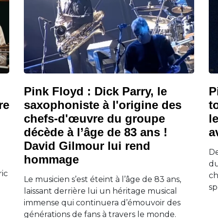
Pink Floyd : Dick Parry, le
P
re
saxophoniste à l'origine des
t
chefs-d'œuvre du groupe
l
décède à l’âge de 83 ans !
a
David Gilmour lui rend
De
hommage
du
ric
ch
Le musicien s’est éteint à l’âge de 83 ans,
sp
laissant derrière lui un héritage musical
immense qui continuera d’émouvoir des
générations de fans à travers le monde.