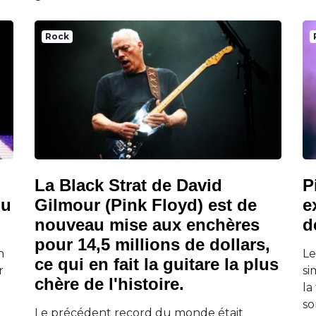
Rock
La Black Strat de David
P
du
Gilmour (Pink Floyd) est de
e
nouveau mise aux enchères
d
pour 14,5 millions de dollars,
n
Le
ce qui en fait la guitare la plus
r
si
chère de l'histoire.
la
so
Le précédent record du monde était