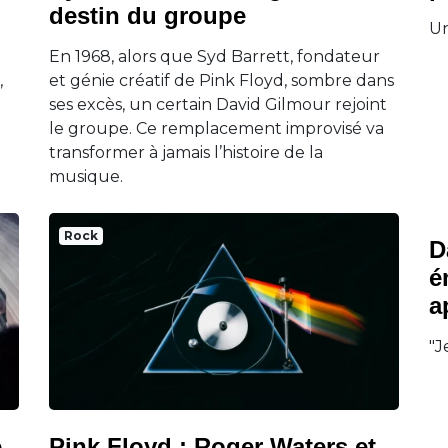
destin du groupe
Un
En 1968, alors que Syd Barrett, fondateur
,
et génie créatif de Pink Floyd, sombre dans
ses excès, un certain David Gilmour rejoint
le groupe. Ce remplacement improvisé va
transformer à jamais l’histoire de la
musique.
Rock
D
é
a
"J
e
Pink Floyd : Roger Waters et