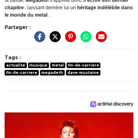
la basse,
Megadeth
s'apprête donc à
écrire son dernier
chapitre
, laissant derrière lui un
héritage indélébile dans
le monde du metal
.
Partager :
Tags :
actualite
musique
metal
fin-de-carriere
fin-de-carriere
megadeth
dave-mustaine