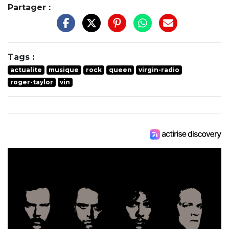
Partager :
Tags :
actualite
musique
rock
queen
virgin-radio
roger-taylor
vin