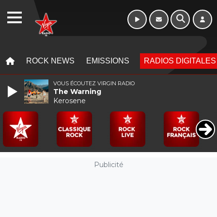
Week-end de 16h
WEBRADIO
à 20h
MENU
MENU
ROCK NEWS
EMISSIONS
RADIOS DIGITALES
VOUS ÉCOUTEZ VIRGIN RADIO
The Warning
Kerosene
Publicité