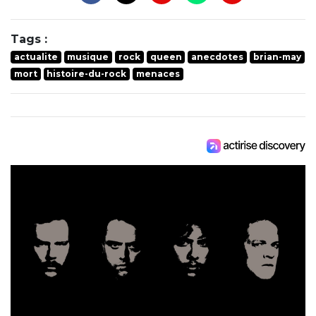
Tags :
actualite
musique
rock
queen
anecdotes
brian-may
mort
histoire-du-rock
menaces