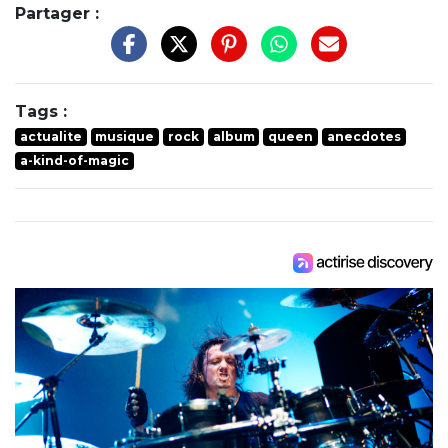
Partager :
Tags :
actualite
musique
rock
album
queen
anecdotes
a-kind-of-magic