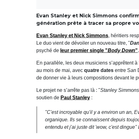
Evan Stanley et Nick Simmons confirm
génération prête à tracer sa propre vo
Evan Stanley
et
Nick Simmons
, héritiers res
Le duo vient de dévoiler un nouveau titre, "
Dan
psyché de
leur premier single "
Body Down
"
En parallèle, les deux musiciens s’apprêtent à
au mois de mai, avec
quatre dates
entre San 
de donner vie à leurs compositions devant le p
Le projet ne s’arrête pas là : "
Stanley Simmons
soutien de
Paul Stanley
:
"
C'est incroyable qu'il y a environ un an, 
organique. Ils se connaissent depuis toujour
entendu et j'ai juste dit 'wow, c'est dingue''