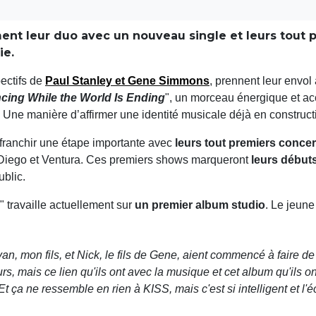
ent leur duo avec un nouveau single et leurs tout 
ie.
pectifs de
Paul Stanley
et
Gene Simmons
, prennent leur envol
cing While the World Is Ending
", un morceau énergique et ac
. Une manière d’affirmer une identité musicale déjà en construct
 franchir une étape importante avec
leurs tout premiers concer
Diego et Ventura. Ces premiers shows marqueront
leurs début
ublic.
" travaille actuellement sur
un premier album studio
. Le jeun
Evan, mon fils, et Nick, le fils de Gene, aient commencé à faire
s, mais ce lien qu'ils ont avec la musique et cet album qu'ils ont
 Et ça ne ressemble en rien à KISS, mais c'est si intelligent et l'é