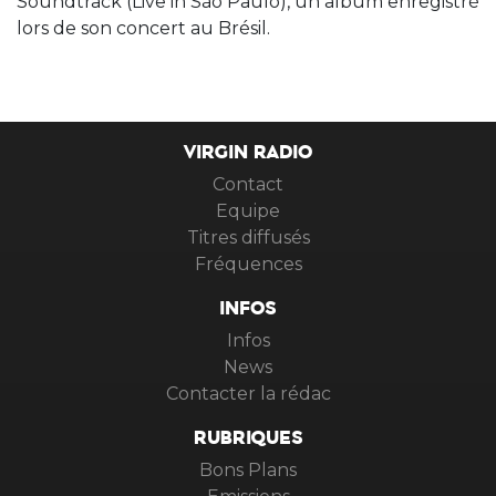
Soundtrack (Live in São Paulo), un album enregistré
lors de son concert au Brésil.
VIRGIN RADIO
Contact
Equipe
Titres diffusés
Fréquences
INFOS
Infos
News
Contacter la rédac
RUBRIQUES
Bons Plans