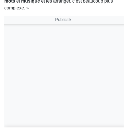
mots
et
musique
et les arranger, c’est beaucoup plus
complexe. »
Publicité