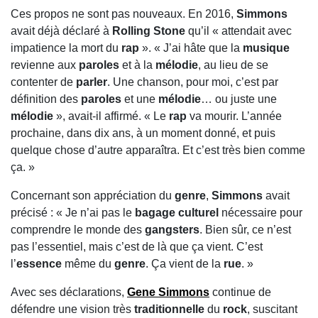
Ces propos ne sont pas nouveaux. En 2016,
Simmons
avait déjà déclaré à
Rolling Stone
qu’il « attendait avec
impatience la mort du
rap
». « J’ai hâte que la
musique
revienne aux
paroles
et à la
mélodie
, au lieu de se
contenter de
parler
. Une chanson, pour moi, c’est par
définition des
paroles
et une
mélodie
… ou juste une
mélodie
», avait-il affirmé. « Le
rap
va mourir. L’année
prochaine, dans dix ans, à un moment donné, et puis
quelque chose d’autre apparaîtra. Et c’est très bien comme
ça. »
Concernant son appréciation du
genre
,
Simmons
avait
précisé : « Je n’ai pas le
bagage culturel
nécessaire pour
comprendre le monde des
gangsters
. Bien sûr, ce n’est
pas l’essentiel, mais c’est de là que ça vient. C’est
l’
essence
même du
genre
. Ça vient de la
rue
. »
Avec ses déclarations,
Gene Simmons
continue de
défendre une vision très
traditionnelle
du
rock
, suscitant