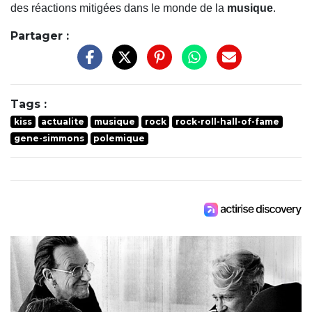
des réactions mitigées dans le monde de la
musique
.
Partager :
Tags :
kiss
actualite
musique
rock
rock-roll-hall-of-fame
gene-simmons
polemique