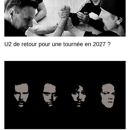
U2 de retour pour une tournée en 2027 ?