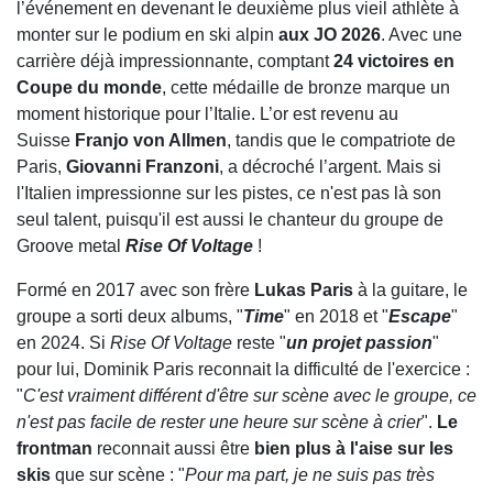
l’événement en devenant le deuxième plus vieil athlète à
monter sur le podium en ski alpin
aux JO 2026
. Avec une
carrière déjà impressionnante, comptant
24 victoires en
Coupe du monde
, cette médaille de bronze marque un
moment historique pour l’Italie. L’or est revenu au
Suisse
Franjo von Allmen
, tandis que le compatriote de
Paris,
Giovanni Franzoni
, a décroché l’argent. Mais si
l'Italien impressionne sur les pistes, ce n'est pas là son
seul talent, puisqu'il est aussi le chanteur du groupe de
Groove metal
Rise Of Voltage
!
Formé en 2017 avec son frère
Lukas Paris
à la guitare, le
groupe a sorti deux albums, "
Time
" en 2018 et "
Escape
"
en 2024. Si
Rise Of Voltage
reste "
un projet passion
"
pour lui, Dominik Paris reconnait la difficulté de l'exercice :
"
C'est vraiment différent d'être sur scène avec le groupe, c
e
n'est pas facile de rester une heure sur scène à crier
".
Le
frontman
reconnait aussi être
bien plus à l'aise sur les
skis
que sur scène : "
Pour ma part, je ne suis pas très