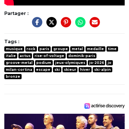
Partager :
Tags :
musique
rock
paris
groupe
metal
medaille
time
italie
actus
rise-of-voltage
dominik-paris
groove-metal
podium
jeux-olymiques
jo-2026
jo
milan-cortina
escape
ski
skieur
hiver
ski-alpin
bronze