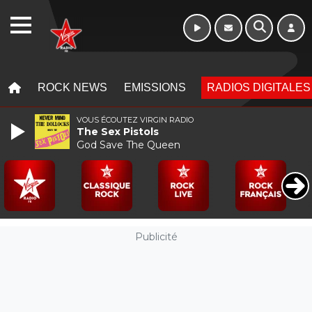
Week-end de 06h
WEBRADIO
à 12h
MENU
MENU
ROCK NEWS
EMISSIONS
RADIOS DIGITALES
VOUS ÉCOUTEZ VIRGIN RADIO
The Sex Pistols
God Save The Queen
Publicité