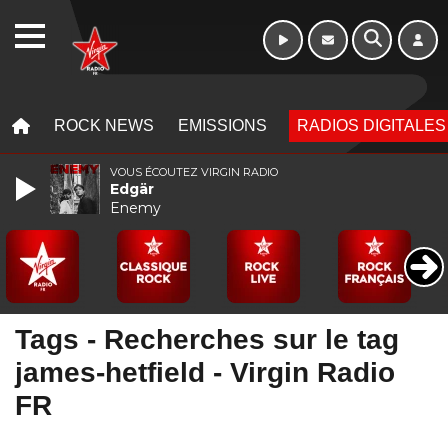
Week-end de 16h
WEBRADIO
à 20h
MENU
MENU
ROCK NEWS
EMISSIONS
RADIOS DIGITALES
VOUS ÉCOUTEZ VIRGIN RADIO
Edgär
Enemy
Tags - Recherches sur le tag
james-hetfield - Virgin Radio
FR