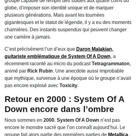
groupe capable de remplir des stades aux quatre coins du
globe, d’imposer son identité unique et de marquer
plusieurs générations. Mais avant les tournées
gigantesques et le statut de légende, il y a eu des moments
charnières. Des instants suspendus qui peuvent changer
une carrière à jamais.
C’est précisément l’un d’eux que
Daron Malakian
,
guitariste emblématique de
System Of A Down
, a
récemment raconté au micro du podcast
Tetragrammaton
,
animé par
Rick Rubin
. Une anecdote aussi improbable
que mythique, survenue à une époque où le groupe n’avait
pas encore explosé avec
Toxicity
.
Retour en 2000 : System Of A
Down encore dans l’ombre
Nous sommes en
2000
.
System Of A Down
n’est pas
encore le monstre sacré que l’on connaît aujourd’hui. Le
groupe fait alors partie des premières parties de
Metallica
,