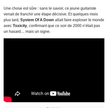
Une chose est sûre : sans le savoir, ce jeune guitariste
venait de franchir une étape décisive. Et quelques mois
plus tard,
System Of A Down
allait faire exploser le monde
avec
Toxicity
, confirmant que ce soir de 2000 n’était pas
un hasard… mais un signe.