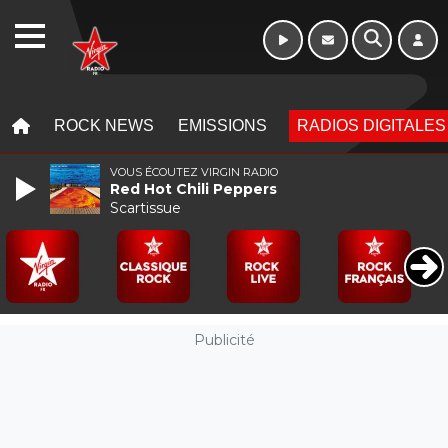
Week-end de 16h
WEBRADIO
à 20h
MENU
MENU
ROCK NEWS
EMISSIONS
RADIOS DIGITALES
VOUS ÉCOUTEZ VIRGIN RADIO
Red Hot Chili Peppers
Scartissue
Publicité