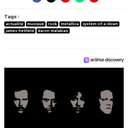
Tags :
actualite
musique
rock
metallica
system-of-a-down
james-hetfield
daron-malakian