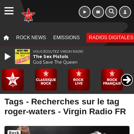
Morning - 6h à 10h
WEBRADIO
MENU
MENU
ROCK NEWS
EMISSIONS
RADIOS DIGITALES
VOUS ÉCOUTEZ VIRGIN RADIO
The Sex Pistols
God Save The Queen
Tags - Recherches sur le tag
roger-waters - Virgin Radio FR
Rock