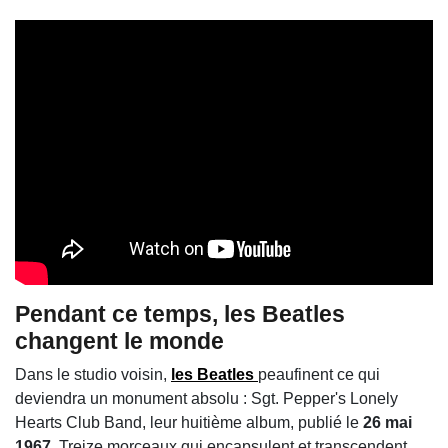
Pendant ce temps, les Beatles
changent le monde
Dans le studio voisin,
les Beatles
peaufinent ce qui
deviendra un monument absolu :
Sgt. Pepper's Lonely
Hearts Club Band
, leur huitième album, publié le
26 mai
1967
. Treize morceaux qui encapsulent et transcendent