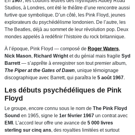
En
1967
, les couloirs feutrés des mythiques
Abbey Road
Studios
, à Londres, ont été le théâtre d’une rencontre aussi
furtive que symbolique. D’un côté, les
Pink Floyd
, jeunes
explorateurs du psychédélisme londonien. De l’autre, les
The Beatles
, déjà au sommet de leur révolution pop. Deux
mondes appelés à redéfinir l’histoire du rock britannique.
À l’époque, Pink Floyd — composé de
Roger Waters
,
Nick Mason
,
Richard Wright
et du génial mais fragile
Syd
Barrett
— s’apprête à enregistrer son tout premier album,
The Piper at the Gates of Dawn
, unique témoignage
discographique avec Barrett, qui paraîtra le
5 août 1967
.
Les débuts psychédéliques de Pink
Floyd
Le groupe, encore connu sous le nom de
The Pink Floyd
Sound
en 1965, signe le
1er février 1967
un contrat avec
EMI
. L’accord leur offre une avance de
5 000 livres
sterling sur cinq ans
, des royalties limitées et surtout