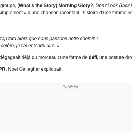
u groupe,
(What's the Story) Morning Glory?
,
Don't Look Back 
it « simplement » d’une chanson racontant l’histoire d’une femme 
st trop tard alors que nous passons notre chemin /
olère, je t'ai entendu dire. »
 dégageait déjà du morceau : une forme de
défi
, une posture dr
PR
, Noel Gallagher expliquait :
Publicité