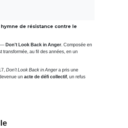
un hymne de résistance contre le
t —
Don't Look Back in Anger
. Composée en
t transformée, au fil des années, en un
17,
Don't Look Back in Anger
a pris une
t devenue un
acte de défi collectif
, un refus
le