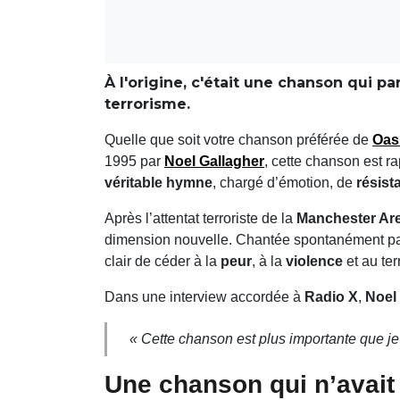
À l'origine, c'était une chanson qui p
terrorisme.
Quelle que soit votre chanson préférée de
Oas
1995 par
Noel Gallagher
, cette chanson est r
véritable hymne
, chargé d’émotion, de
résist
Après l’attentat terroriste de la
Manchester Ar
dimension nouvelle. Chantée spontanément par 
clair de céder à la
peur
, à la
violence
et au ter
Dans une interview accordée à
Radio X
,
Noel
« Cette chanson est plus importante que je 
Une chanson qui n’avait