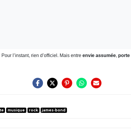
 Pour l’instant, rien d’officiel. Mais entre
envie assumée
,
porte
te
musique
rock
james-bond