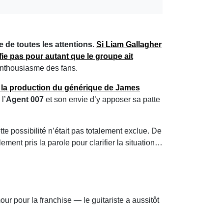
e de toutes les attentions
.
Si
Liam Gallagher
fie pas pour autant que le groupe ait
enthousiasme des fans.
 la
production du générique de James
l’
Agent 007
et son envie d’y apposer sa patte
te possibilité n’était pas totalement exclue. De
lement pris la parole pour clarifier la situation…
ur pour la franchise — le guitariste a aussitôt