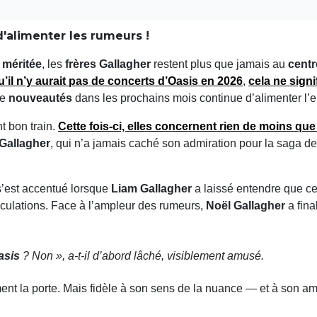
d'alimenter les rumeurs !
 méritée
, les
frères Gallagher
restent plus que jamais au
centr
il n’y aurait
pas de concerts d’Oasis en 2026
,
cela ne signi
de
nouveautés
dans les prochains mois continue d’alimenter l’
t bon train.
Cette fois-ci, elles concernent rien de moins que
Gallagher
, qui n’a jamais caché son admiration pour la saga de 
s’est accentué lorsque
Liam Gallagher
a laissé entendre que cet
culations. Face à l’ampleur des rumeurs,
Noël Gallagher
a fina
asis
? Non »
, a-t-il d’abord lâché, visiblement amusé.
ent la porte. Mais fidèle à son sens de la nuance — et à son amo