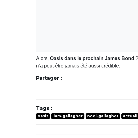
Alors,
Oasis dans le prochain James Bond
?
n’a peut-être jamais été aussi crédible.
Partager :
Tags :
oasis
liam-gallagher
noel-gallagher
actuali