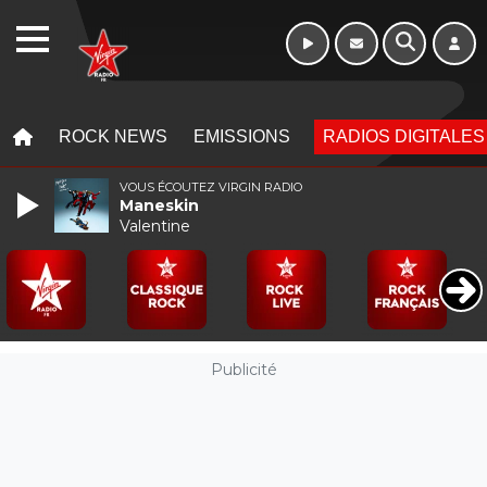
Week-end de 06h
WEBRADIO
à 12h
MENU
MENU
ROCK NEWS
EMISSIONS
RADIOS DIGITALES
VOUS ÉCOUTEZ VIRGIN RADIO
Maneskin
Valentine
Publicité