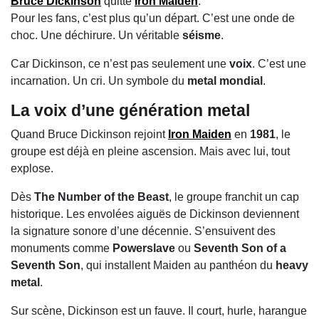
Bruce Dickinson
quitte
Iron Maiden
.
Pour les fans, c’est plus qu’un départ. C’est une onde de
choc. Une déchirure. Un véritable
séisme
.
Car Dickinson, ce n’est pas seulement une
voix
. C’est une
incarnation. Un cri. Un symbole du
metal mondial
.
La
voix
d’une génération
metal
Quand Bruce Dickinson rejoint
Iron Maiden
en
1981
, le
groupe est déjà en pleine ascension. Mais avec lui, tout
explose.
Dès
The Number of the Beast
, le groupe franchit un cap
historique. Les envolées aiguës de Dickinson deviennent
la signature sonore d’une décennie. S’ensuivent des
monuments comme
Powerslave
ou
Seventh Son of a
Seventh Son
, qui installent Maiden au panthéon du
heavy
metal
.
Sur scène, Dickinson est un fauve. Il court, hurle, harangue