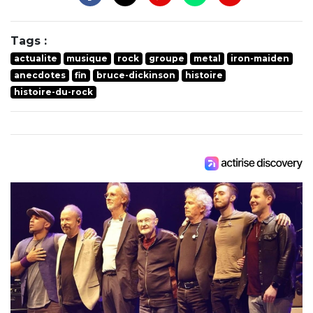
Tags :
actualite
musique
rock
groupe
metal
iron-maiden
anecdotes
fin
bruce-dickinson
histoire
histoire-du-rock