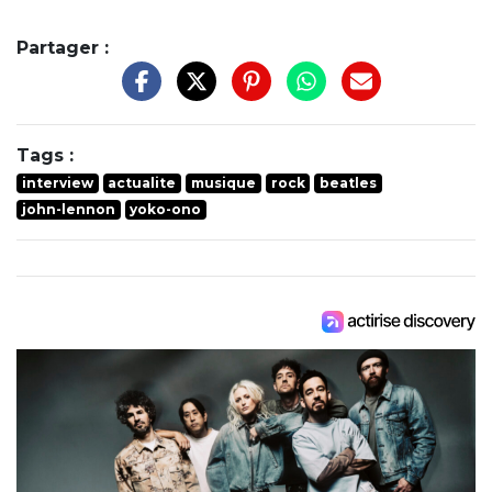
Partager :
Tags :
interview
actualite
musique
rock
beatles
john-lennon
yoko-ono