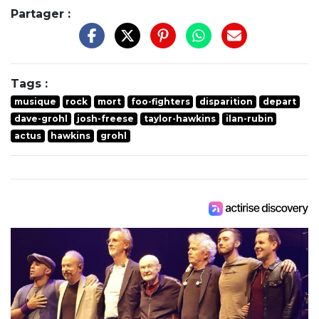
Partager :
Tags :
musique
rock
mort
foo-fighters
disparition
depart
dave-grohl
josh-freese
taylor-hawkins
ilan-rubin
actus
hawkins
grohl