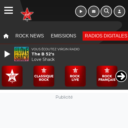
WEBRADIO
MENU
MENU
ROCK NEWS
EMISSIONS
RADIOS DIGITALES
VOUS ÉCOUTEZ VIRGIN RADIO
The B 52's
Love Shack
Publicité