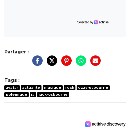
Partager :
Tags :
avatar
actualite
musique
rock
ozzy-osbourne
polemique
ia
jack-osbourne