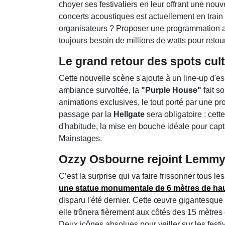
choyer ses festivaliers en leur offrant une nou
concerts acoustiques est actuellement en train de
organisateurs ? Proposer une programmation alt
toujours besoin de millions de watts pour retour
Le grand retour des spots cul
Cette nouvelle scène s'ajoute à un line-up d'e
ambiance survoltée, la
"Purple House"
fait s
animations exclusives, le tout porté par une p
passage par la
Hellgate
sera obligatoire : cet
d'habitude, la mise en bouche idéale pour capter
Mainstages.
Ozzy Osbourne rejoint Lemmy
C’est la surprise qui va faire frissonner tous le
une statue monumentale de 6 mètres de haut
disparu l'été dernier. Cette œuvre gigantesque
elle trônera fièrement aux côtés des 15 mètres
Deux icônes absolues pour veiller sur les festiv