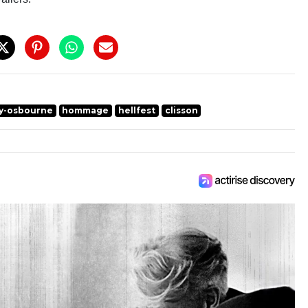
y-osbourne
hommage
hellfest
clisson