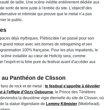
veauté de taille. Une scène inédite entièrement dédiée aux
 sortir de terre juste à l'entrée du site. L'objectif des
ernative et intimiste qui prouve que le metal n’a pas
ner le public.
tes
spaces déjà mythiques. Plébiscitée l'an passé pour son
on grand retour avec ses bornes de retrogaming et ses
rogrammation 100% française. Pour les plus impatients, le
te scène installée au cœur de Hellcity sera, comme
 l'esprit et la folie pure du festival avant d'accéder aux
 au Panthéon de Clisson
s fans de rock et de metal :
le festival s'apprête à dévoiler
 à l'effigie d'Ozzy Osbourne
, le Prince des Ténèbres
 deviendra la deuxième vigie éternelle du site de Clisson, où
 de la statue légendaire de
Lemmy Kilmister
(Motörhead).
aliers.