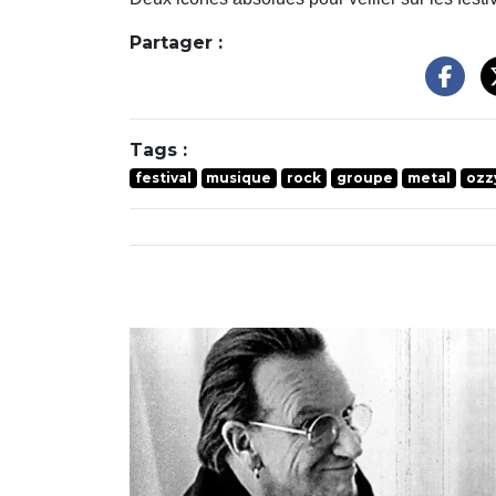
Partager :
Tags :
festival
musique
rock
groupe
metal
ozz